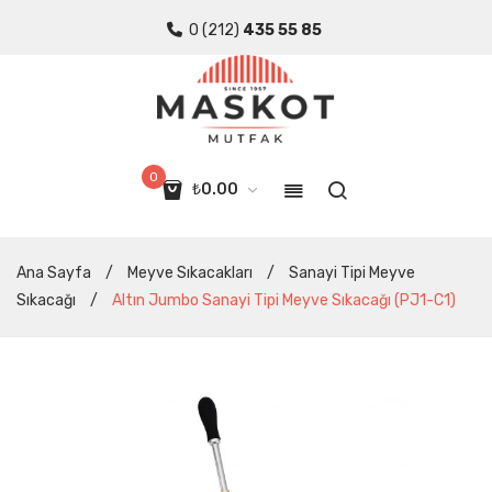
0 (212)
435 55 85
0
₺
0.00
Sepette ürün yok.
Ana Sayfa
/
Meyve Sıkacakları
/
Sanayi Tipi Meyve
Sıkacağı
/
Altın Jumbo Sanayi Tipi Meyve Sıkacağı (PJ1-C1)