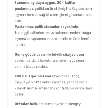
tamamen gıdaya uygun, 304 kalite
paslanmaz çelikten üretilmiştir.
Böylece hem
hijyenik hem de sağlıklı sıkım işlemi güvence altına
alınır.
Paslanmaz çelik aksamlar sayesinde
,
turunçgil asitlerine maruz kalmanın neden olduğu
aşınma ve yıpranma en aza indirilerek ürün ömrü
uzatılır.
Geniş
gövde
yapısı
ve
büyük süzgeç
çapı
sayesinde, daha büyük narenciye meyvelerini
zahmetsizce sıkabilir.
Kilitli süzgeç
sistemi
sayesinde süzgeç
meyveyle birlikte yukarı kalkmaz, yerinde sabit
kalarak sıkım işlemini daha kontrollü ve verimli hale
getirir.
Ortadan
kollu
tasarımı sayesinde dengeyi