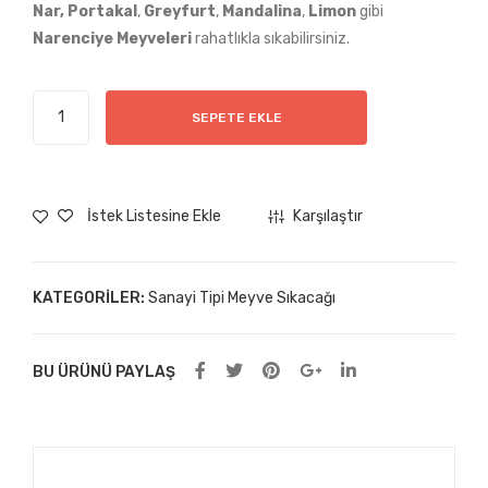
(PJ
A1-
Nar, Portakal
,
Greyfurt
,
Mandalina
,
Limon
gibi
1-
C2)
Narenciye
Meyveleri
rahatlıkla sıkabilirsiniz.
C2)
Altın
SEPETE EKLE
Jumbo
Sanayi
Tipi
Meyve
İstek Listesine Ekle
Karşılaştır
Sıkacağı
(PJ1-
C1)
KATEGORILER:
Sanayi Tipi Meyve Sıkacağı
adet
BU ÜRÜNÜ PAYLAŞ