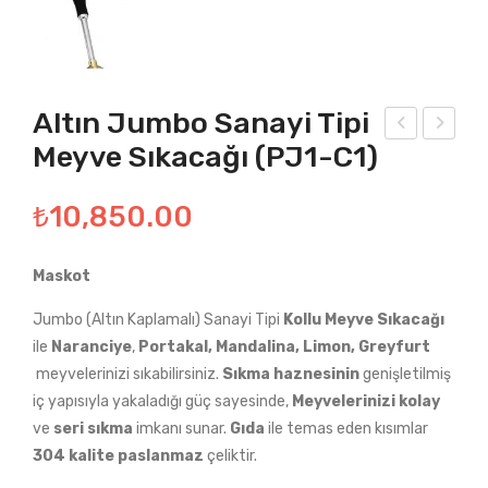
Altın Jumbo Sanayi Tipi
Meyve Sıkacağı (PJ1-C1)
akır
akır
Ju
Dök
₺
10,850.00
mb
üm
o
San
San
ayi
Maskot
ayi
Tipi
Jumbo (Altın Kaplamalı) Sanayi Tipi
Kollu
Meyve
Sıkacağı
Tipi
Mey
ile
Naranciye
,
Portakal,
Mandalina, Limon, Greyfurt
Mey
ve
meyvelerinizi sıkabilirsiniz.
Sıkma
haznesinin
genişletilmiş
ve
Sıka
iç yapısıyla yakaladığı güç sayesinde,
Meyvelerinizi kolay
Sıka
cağı
ve
seri
sıkma
imkanı sunar.
Gıda
ile temas eden kısımlar
304
kalite
paslanmaz
çeliktir.
cağı
(PC