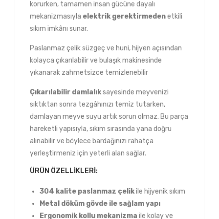
korurken, tamamen insan gücüne dayalı
mekanizmasıyla
elektrik
gerektirmeden
etkili
sıkım imkânı sunar.
Paslanmaz çelik süzgeç ve huni, hijyen açısından
kolayca çıkarılabilir ve bulaşık makinesinde
yıkanarak zahmetsizce temizlenebilir
Çıkarılabilir damlalık
sayesinde meyvenizi
sıktıktan sonra tezgâhınızı temiz tutarken,
damlayan meyve suyu artık sorun olmaz. Bu parça
hareketli yapısıyla, sıkım sırasında yana doğru
alınabilir ve böylece bardağınızı rahatça
yerleştirmeniz için yeterli alan sağlar.
ÜRÜN ÖZELLIKLERI:
304 kalite paslanmaz çelik
ile hijyenik sıkım
Metal
döküm
gövde ile sağlam yapı
Ergonomik kollu mekanizma
ile kolay ve