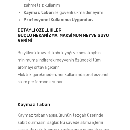
zahmetsiz kullanım
Kaymaz taban
ile güvenli sıkma deneyimi
Profesyonel Kullanıma Uygundur.
DETAYLI ÖZELLIKLER
GÜÇLÜ MEKANIZMA, MAKSIMUM MEYVE SUYU
VERIMI
Bu yüksek kuvvet, kabuk yağı ve posa kaybını
minimuma indirerek meyvenin özündeki tüm
aromayı ortaya çıkarır.
Elektrik gerekmeden, her kullanımda profesyonel
sıkım performansı sunar
Kaymaz Taban
Kaymaz taban yapısı, ürünün tezgah üzerinde
sabit durmasını sağlar. Bu sayede sıkma işlemi
sırasında ürün kaymaz, maksimum güvenlik sunar.