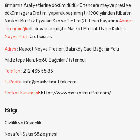
firmamız faaliyetlerine döküm düdüklü tencere,meyve presi ve
döküm ızgara üretimi yaparak başlamıştır.1980 yılından itibaren
Maskot Mutfak Eşyaları San.ve Tic.Ltd.Şti ticari hayatına
Ahmet
Timurcioğlu
ile devam etmiştir. Maskot Mutfak Üstün Kaliteli
Meyve Presi
Üreticisidir.
Adres :
Maskot Meyve Presleri, Bakırköy Cad. Bağcılar Yolu
Yıldıztepe Mah. No:68 Bağcılar / İstanbul
Telefon :
212 435 55 85
E-Posta:
info@maskotmutfak.com
Maskot Kurumsal
:
https://www.maskotmutfak.com/
Bilgi
Gizlilik ve Güvenlik
Mesafeli Satış Sözleşmesi