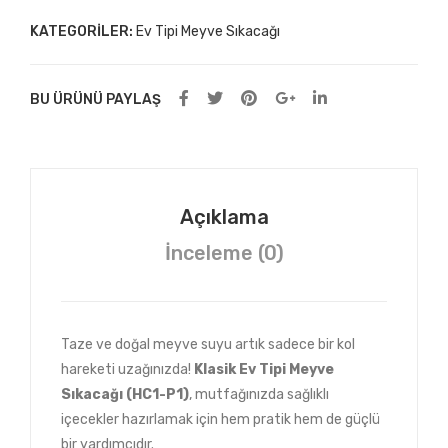
P1)
adet
KATEGORILER:
Ev Tipi Meyve Sıkacağı
BU ÜRÜNÜ PAYLAŞ
Açıklama
İnceleme (0)
Taze ve doğal meyve suyu artık sadece bir kol
hareketi uzağınızda!
Klasik Ev Tipi Meyve
Sıkacağı (HC1-P1)
, mutfağınızda sağlıklı
içecekler hazırlamak için hem pratik hem de güçlü
bir yardımcıdır.