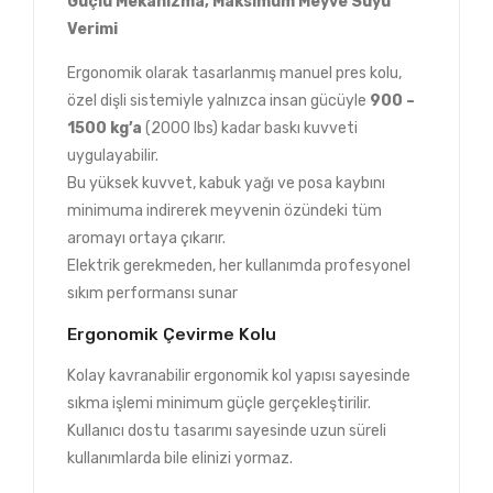
Güçlü Mekanizma, Maksimum Meyve Suyu
Verimi
Ergonomik olarak tasarlanmış manuel pres kolu,
özel dişli sistemiyle yalnızca insan gücüyle
900 –
1500
kg’a
(2000 lbs) kadar baskı kuvveti
uygulayabilir.
Bu yüksek kuvvet, kabuk yağı ve posa kaybını
minimuma indirerek meyvenin özündeki tüm
aromayı ortaya çıkarır.
Elektrik gerekmeden, her kullanımda profesyonel
sıkım performansı sunar
Ergonomik Çevirme Kolu
Kolay kavranabilir ergonomik kol yapısı sayesinde
sıkma işlemi minimum güçle gerçekleştirilir.
Kullanıcı dostu tasarımı sayesinde uzun süreli
kullanımlarda bile elinizi yormaz.