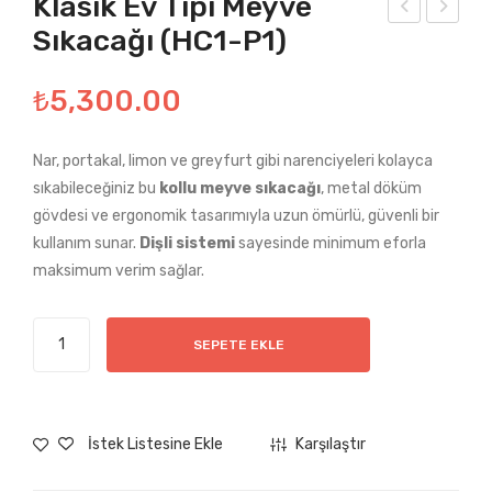
Klasik Ev Tipi Meyve
Sıkacağı (HC1-P1)
ose
ltın
For
For
₺
5,300.00
m
m
Ev
Ev
Tipi
Tipi
Nar, portakal, limon ve greyfurt gibi narenciyeleri kolayca
sıkabileceğiniz bu
kollu meyve sıkacağı
, metal döküm
Mey
Mey
gövdesi ve ergonomik tasarımıyla uzun ömürlü, güvenli bir
ve
ve
kullanım sunar.
Dişli
sistemi
sayesinde minimum eforla
Sıka
Sıka
maksimum verim sağlar.
cağı
cağı
(HF
(HF
Klasik
1-
1-
SEPETE EKLE
Ev
C4)
C1)
Tipi
Meyve
Sıkacağı
İstek Listesine Ekle
Karşılaştır
(HC1-