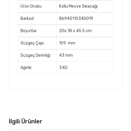
Ürün Grubu
Kollu Meyve Sıkacağı
Barkod
86945110340019
Boyutlar
20x 18 x 45.5 cm
Süzgeç Çapı
109 mm
Süzgeç Derinliği
43 mm
Ağırlık
3 KG
İlgili Ürünler