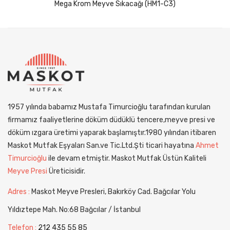
Mega Krom Meyve Sıkacağı (HM1-C3)
1957 yılında babamız Mustafa Timurcioğlu tarafından kurulan
firmamız faaliyetlerine döküm düdüklü tencere,meyve presi ve
döküm ızgara üretimi yaparak başlamıştır.1980 yılından itibaren
Maskot Mutfak Eşyaları San.ve Tic.Ltd.Şti ticari hayatına
Ahmet
Timurcioğlu
ile devam etmiştir. Maskot Mutfak Üstün Kaliteli
Meyve Presi
Üreticisidir.
Adres :
Maskot Meyve Presleri, Bakırköy Cad. Bağcılar Yolu
Yıldıztepe Mah. No:68 Bağcılar / İstanbul
Telefon :
212 435 55 85