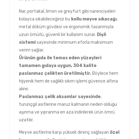
Nar, portakal, limon ve greyfurt gibi narenciyeleri
kolayca sıkabileceğiniz bu
kollu meyve sıkacağı
,
metal döküm gövdesi ve ergonomik tasarımıyla
uzun ömürlü, güvenli bir kullanım sunar.
Dişli
sistemi
sayesinde minimum eforla maksimum
verim sağlar.
Ürünün gıda ile temas eden yüzeyleri
tamamen gıdaya uygun, 304 kalite
paslanmaz çelikten üretilmiştir.
Böylece hem
hijyenik hem de sağlıklı sıkım işlemi güvence altına
alınır.
Paslanmaz çelik aksamlar sayesinde
,
turunçgil asitlerine maruz kalmanın neden olduğu
aşınma ve yıpranma en aza indirilerek ürün ömrü
uzatılır.
Meyve asitlerine karşı yüksek direnç sağlayan
özel