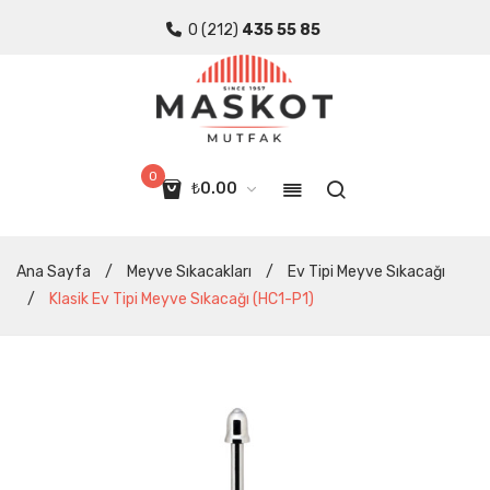
0 (212)
435 55 85
0
₺
0.00
Sepette ürün yok.
Ana Sayfa
/
Meyve Sıkacakları
/
Ev Tipi Meyve Sıkacağı
/
Klasik Ev Tipi Meyve Sıkacağı (HC1-P1)