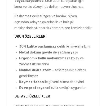
boyası sayesinde,
ürün uzun süre parlaklığını
korur ve dış yüzeyinde deformasyon oluşmaz.
Paslanmaz çelik süzgeç ve bardak, hijyen
açısından kolayca çıkarılabilir ve bulaşık
makinesinde yıkanarak zahmetsizce temizlenebilir
ÜRÜN ÖZELLIKLERI:
304 kalite paslanmaz çelik
ile hijyenik sıkım
Metal
döküm
gövde ile sağlam yapı
Ergonomik kollu mekanizma
ile kolay ve
zahmetsiz kullanım
Manuel dişli sistem
– sessiz çalışır, elektrik
gerektirmez
Kaymaz taban
ile güvenli sıkma deneyimi
Ev ve profesyonel kullanım
için uygundur
DETAYLI ÖZELLIKLER