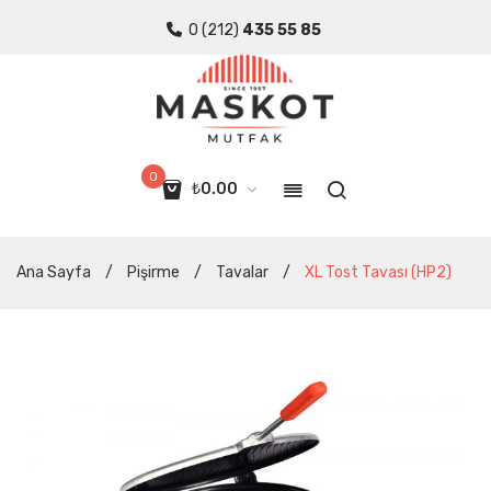
0 (212)
435 55 85
0
₺
0.00
Sepette ürün yok.
Ana Sayfa
/
Pişirme
/
Tavalar
/
XL Tost Tavası (HP2)