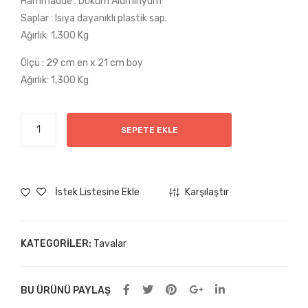
Hammadde : Döküm Aluminyum
Tav
Saplar : Isıya dayanıklı plastik sap.
a
Ağırlık: 1,300 Kg
(HP
Ölçü : 29 cm en x 21 cm boy
1)
Ağırlık: 1,300 Kg
XL
SEPETE EKLE
Tost
Tavası
(HP2)
adet
İstek Listesine Ekle
Karşılaştır
KATEGORILER:
Tavalar
BU ÜRÜNÜ PAYLAŞ