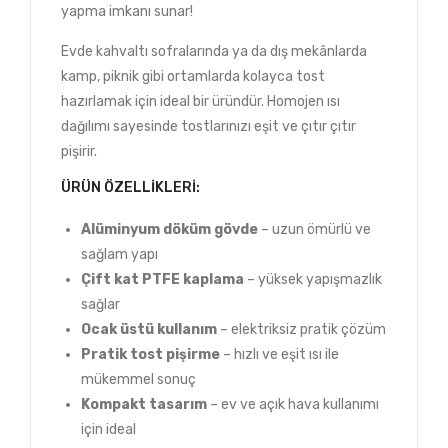
yapma imkanı sunar!
Evde kahvaltı sofralarında ya da dış mekânlarda
kamp, piknik gibi ortamlarda kolayca tost
hazırlamak için ideal bir üründür. Homojen ısı
dağılımı sayesinde tostlarınızı eşit ve çıtır çıtır
pişirir.
ÜRÜN ÖZELLIKLERI:
Alüminyum döküm gövde
– uzun ömürlü ve
sağlam yapı
Çift kat PTFE kaplama
– yüksek yapışmazlık
sağlar
Ocak üstü kullanım
– elektriksiz pratik çözüm
Pratik tost pişirme
– hızlı ve eşit ısı ile
mükemmel sonuç
Kompakt tasarım
– ev ve açık hava kullanımı
için ideal