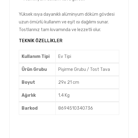
Yüksek ısıya dayanıklı alüminyum döküm gövdesi
uzun ömürlü kullanım ve eşit ısı dağılımı sunar.
Tostlarınız tam kıvamında ve lezzetli olur.
TEKNIK ÖZELLIKLER
Kullanım Tipi
Ev Tipi
Ürün Grubu
Pişirme Grubu / Tost Tava
Boyut
29x 21 cm
Ağırlık
1.4 Kg
Barkod
8694510340736