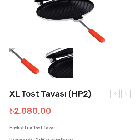
XL Tost Tavası (HP2)
cak
are
₺
2,080.00
Üst
Tav
ü
a
Maskot Lux Tost Tavası
Tos
(HP
t
4)