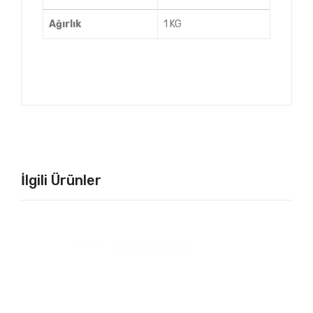
Ağırlık
1 KG
İlgili Ürünler