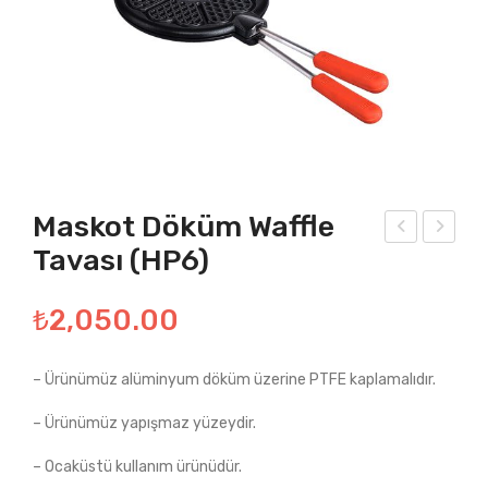
Maskot Döküm Waffle
Tavası (HP6)
ake
val
pop
Tav
₺
2,050.00
s
a
Tav
(HP
a
3)
– Ürünümüz alüminyum döküm üzerine PTFE kaplamalıdır.
(HP
– Ürünümüz yapışmaz yüzeydir.
5)
– Ocaküstü kullanım ürünüdür.