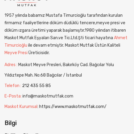
1957 yılında babamız Mustafa Timurcioğlu tarafından kurulan
firmamız faaliyetlerine döküm düdüklü tencere,meyve presi ve
döküm ızgara üretimi yaparak başlamıştır.1980 yılından itibaren
Maskot Mutfak Eşyaları San.ve Tic.Ltd.Şti ticari hayatına
Ahmet
Timurcioğlu
ile devam etmiştir. Maskot Mutfak Üstün Kaliteli
Meyve Presi
Üreticisidir.
Adres :
Maskot Meyve Presleri, Bakırköy Cad. Bağcılar Yolu
Yıldıztepe Mah. No:68 Bağcılar / İstanbul
Telefon :
212 435 55 85
E-Posta:
info@maskotmutfak.com
Maskot Kurumsal
:
https://www.maskotmutfak.com/
Bilgi