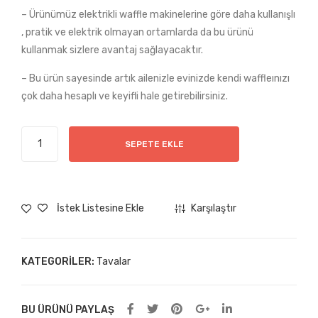
– Ürünümüz elektrikli waffle makinelerine göre daha kullanışlı
, pratik ve elektrik olmayan ortamlarda da bu ürünü
kullanmak sizlere avantaj sağlayacaktır.
– Bu ürün sayesinde artık ailenizle evinizde kendi waffleınızı
çok daha hesaplı ve keyifli hale getirebilirsiniz.
Maskot
SEPETE EKLE
Döküm
Waffle
Tavası
(HP6)
İstek Listesine Ekle
Karşılaştır
adet
KATEGORILER:
Tavalar
BU ÜRÜNÜ PAYLAŞ