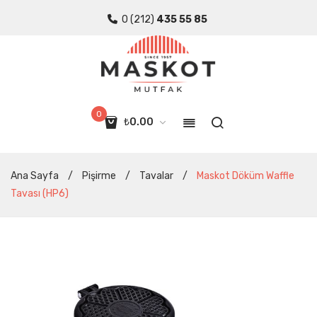
0 (212)
435 55 85
0
₺
0.00
Sepette ürün yok.
Ana Sayfa
/
Pişirme
/
Tavalar
/
Maskot Döküm Waffle
Tavası (HP6)